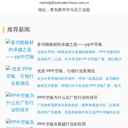
melody@extruderchina.com.cn
地址：
青岛胶州市马店工业园
推荐新闻
多功能板材的卓越之选——pp中空板
当你在寻找一种既实用又美观的板材时，PP中空板绝对
是你的不二之选。作为专业的 PP 中空板厂家，我们致力
于为客户提供高品质、多功能的板材产品。...
优质 PP中空板，引领行业新潮流
在当今竞争激烈的市场中，寻找一款高品质、多功能的
板材至关重要。而我们作为专业的 PP中空板厂家，致力
于为客户提供最优质的产品和服务。今天，就让我们一
PP中空板为什么在广告行业吃得开
起深入了解一下我们的明星产品 ——PP中空板。...
广告材料需要有丰富的色彩，能带来视觉冲击，以获得
良好的广告效果，而色彩鲜艳丰富正是PP中空板的众多
特质之一，可以可满足广告行业对所用材料颜色丰富多
PP中空板在瓶罐行业的应用
样的严格苛刻性，这样的中空广告板深受行业的推崇。...