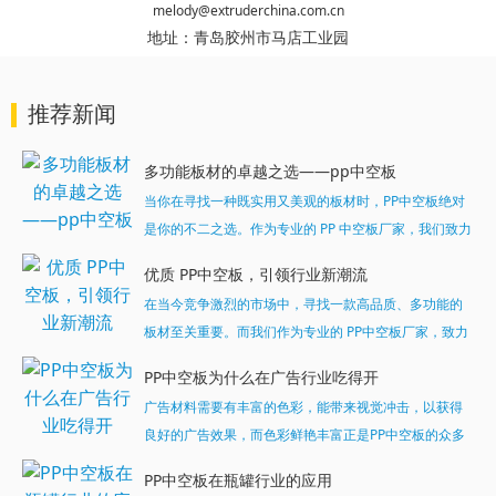
melody@extruderchina.com.cn
地址：
青岛胶州市马店工业园
推荐新闻
多功能板材的卓越之选——pp中空板
当你在寻找一种既实用又美观的板材时，PP中空板绝对
是你的不二之选。作为专业的 PP 中空板厂家，我们致力
于为客户提供高品质、多功能的板材产品。...
优质 PP中空板，引领行业新潮流
在当今竞争激烈的市场中，寻找一款高品质、多功能的
板材至关重要。而我们作为专业的 PP中空板厂家，致力
于为客户提供最优质的产品和服务。今天，就让我们一
PP中空板为什么在广告行业吃得开
起深入了解一下我们的明星产品 ——PP中空板。...
广告材料需要有丰富的色彩，能带来视觉冲击，以获得
良好的广告效果，而色彩鲜艳丰富正是PP中空板的众多
特质之一，可以可满足广告行业对所用材料颜色丰富多
PP中空板在瓶罐行业的应用
样的严格苛刻性，这样的中空广告板深受行业的推崇。...