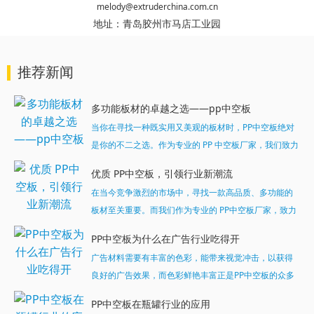
melody@extruderchina.com.cn
地址：
青岛胶州市马店工业园
推荐新闻
多功能板材的卓越之选——pp中空板
当你在寻找一种既实用又美观的板材时，PP中空板绝对
是你的不二之选。作为专业的 PP 中空板厂家，我们致力
于为客户提供高品质、多功能的板材产品。...
优质 PP中空板，引领行业新潮流
在当今竞争激烈的市场中，寻找一款高品质、多功能的
板材至关重要。而我们作为专业的 PP中空板厂家，致力
于为客户提供最优质的产品和服务。今天，就让我们一
PP中空板为什么在广告行业吃得开
起深入了解一下我们的明星产品 ——PP中空板。...
广告材料需要有丰富的色彩，能带来视觉冲击，以获得
良好的广告效果，而色彩鲜艳丰富正是PP中空板的众多
特质之一，可以可满足广告行业对所用材料颜色丰富多
PP中空板在瓶罐行业的应用
样的严格苛刻性，这样的中空广告板深受行业的推崇。...